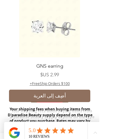
GNS earring
السعر
FreeShip Orders $100+
أضِف إلى العربة
Your shipping fees when buying items from
D'paradise Beauty supply depend on the type
of product you purchase.
Rates may vary by
weight and distance.
In store pickup is
available for USA customers; Thank you.