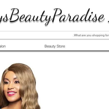
ysBeautyParadise
alon
Beauty Store
ر