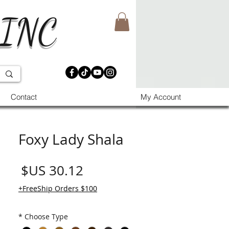
 INC
Contact
My Account
Foxy Lady Shala
السع
FreeShip Orders $100+
*
Choose Type