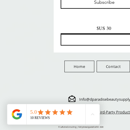
Subscribe
FreeShip Orders $100+
FreeShip Orders $100+
Fre
Home
Contact
Info@dparadisebeautysuppl
⚠️ Third-Party Product
© LaRubiaConsulting | NellysbeautyparadiseINC 2026