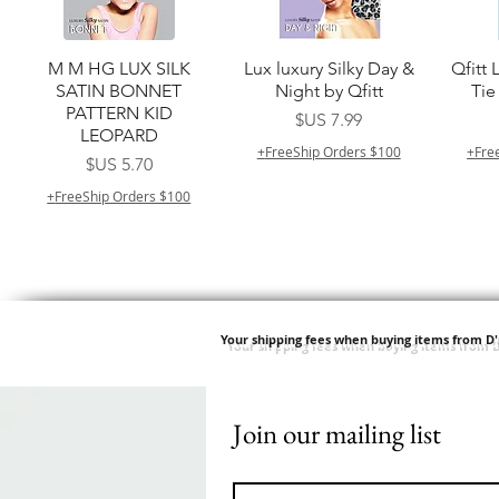
العرض السريع
العرض السريع
M M HG LUX SILK
Lux luxury Silky Day &
Qfitt 
SATIN BONNET
Night by Qfitt
Tie
PATTERN KID
السعر
LEOPARD
FreeShip Orders $100+
Fre
السعر
FreeShip Orders $100+
Your shipping fees when buying items from D
Join our mailing list
العرض السريع
العرض السريع
Springy Type 4 Kinky
Type 4 Soft & Natural
Purple
Bulk 34 3X
Frappe 18" 3X
Feath
السعر
السعر