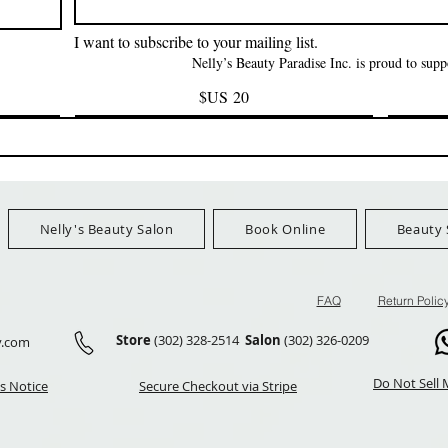
eShip Orders $100+
FreeShip Orders $100+
I want to subscribe to your mailing list.
Nelly’s Beauty Paradise Inc. is proud to su
Nelly's Beauty Salon
Book Online
Beauty 
FAQ
Return Polic
Store
(302) 328-2514
Salon
(302) 326-0209
y.com
Do Not Sell 
s Notice
Secure Checkout via Stripe