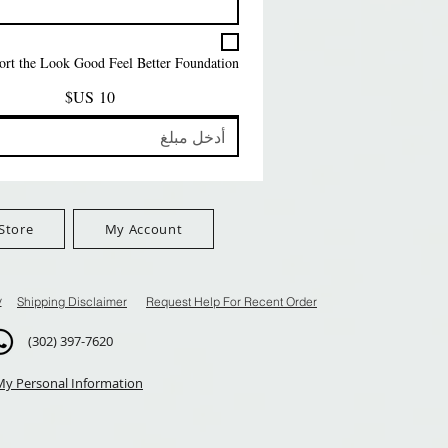
السعر
السعر
السعر
FreeShip Orders $100+
FreeShip Orders $100+
FreeShip Orders $100+
pport the Look Good Feel Better Foundation
Store
My Account
y
Shipping Disclaimer
Request Help For Recent Order
(302) 397-7620
My Personal Information