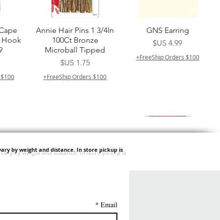
العرض السريع
العرض السريع
ا
 Cape
Annie Hair Pins 1 3/4In
GNS Earring
e Hook
100Ct Bronze
السعر
9
Microball Tipped
FreeShip Orders $100+
السعر
$100+
FreeShip Orders $100+
ary by weight and distance.
In store pickup is
العرض السريع
العرض السريع
العرض السريع
العرض السريع
ا
tion
Harlem 125 Gogo
QFITT ORGANIC
Swicy Afro Twist 12" 3X
M M HG LUX SILK
DRAWSTRING SLEEP
Time Synthetic Hair
SATIN BONNET
السعر
*
Email
Wig - GGT03
CAP *825
PATTERN KID DESIGN
$100+
FreeShip Orders $100+