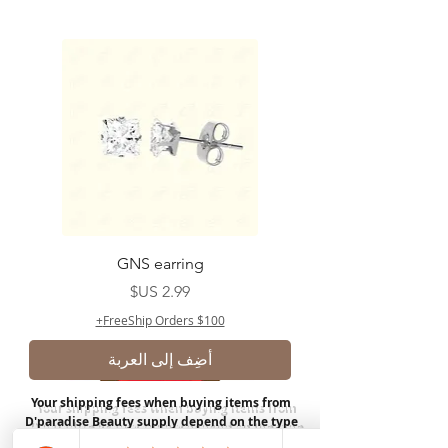
GNS earring
السعر
FreeShip Orders $100+
أضِف إلى العربة
Your shipping fees when buying items from
D'paradise Beauty supply depend on the type
of product you purchase.
Rates may vary by