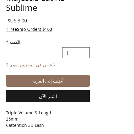
Sublime
السع
FreeShip Orders $100+
الكمية
*
لا يتبقى في المخزون سوى 2
أضِف إلى العربة
اشترِ الآن
Triple Volume & Length
25mm
Cattention 3D Lash