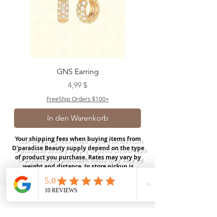
GNS Earring
Preis
4,99 $
FreeShip Orders $100+
In den Warenkorb
Your shipping fees when buying items from
D'paradise Beauty supply depend on the type
of product you purchase.
Rates may vary by
weight and distance.
In store pickup is
available for USA customers; Thank you.
Join our mailing list