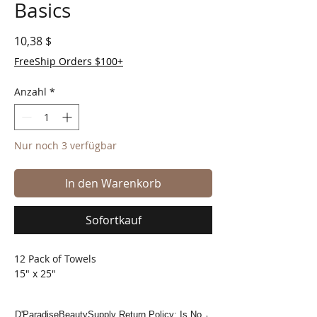
Basics
Preis
10,38 $
FreeShip Orders $100+
Anzahl
*
Nur noch 3 verfügbar
In den Warenkorb
Sofortkauf
12 Pack of Towels
15" x 25"
D'ParadiseBeautySupply Return Policy: Is No