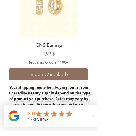
GNS Earring
Preis
4,99 $
FreeShip Orders $100+
In den Warenkorb
Your shipping fees when buying items from
D'paradise Beauty supply depend on the type
of product you purchase.
Rates may vary by
weight and distance.
In store pickup is
available for USA customers; Thank you.
Join our mailing list