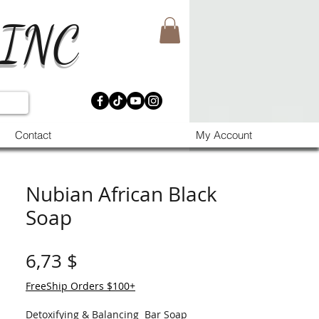
 INC
Contact
My Account
Nubian African Black
Soap
Preis
6,73 $
FreeShip Orders $100+
Detoxifying & Balancing Bar Soap