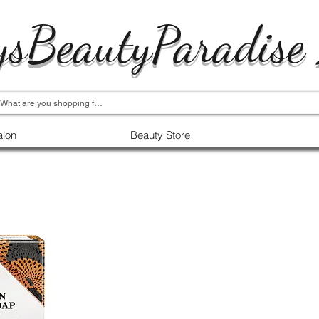
ysBeautyParadise
alon
Beauty Store