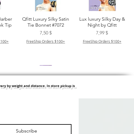
ht
Schnellansicht
Schnellansicht
Barber
Qfitt Luxury Silky Satin
Lux luxury Silky Day &
k Tip
Tie Bonnet #7072
Night by Qfitt
Preis
Preis
7,50 $
7,99 $
$100+
FreeShip Orders $100+
FreeShip Orders $100+
ary by weight and distance.
In store pickup is
ht
Schnellansicht
Schnellansicht
Afro
Purple Pack Brazilian -
Type 4 Soft & Natural
ulk
Feather Crochet Deep
Frappe 18" 3X
Preis
Preis
24,99 $
8,99 $
Subscribe
$100+
FreeShip Orders $100+
FreeShip Orders $100+