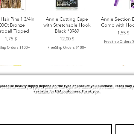
chnellansicht
Schnellansicht
Schnellansic
Hair Pins 1 3/4In
Annie Cutting Cape
Annie Section 
00Ct Bronze
with Stretchable Hook
Comb with Hoo
roball Tipped
Black *3969
Preis
1,55 $
Preis
Preis
1,75 $
12,00 $
FreeShip Orders 
Ship Orders $100+
FreeShip Orders $100+
'paradise Beauty supply depend on the type of product you purchase.
Rates may v
available for USA customers; Thank you.
chnellansicht
Schnellansicht
Schnellansic
ITT ORGANIC
Sisi NY Colletion
Human Bulk - 
STRING SLEEP
Kinky Curly B
Preis
1,55 $
CAP *825
Preis
42,00 $
FreeShip Orders $100+
Preis
3,99 $
FreeShip Orders 