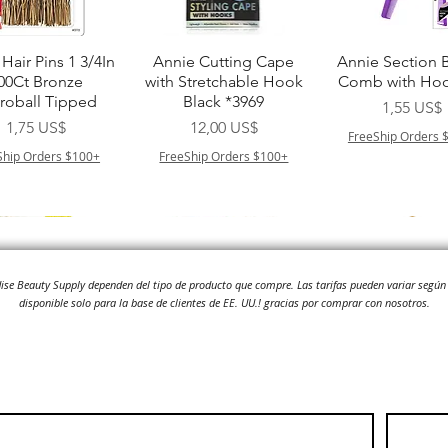
Vista rápida
Vista rápida
Vista rápid
Hair Pins 1 3/4In
Annie Cutting Cape
Annie Section 
00Ct Bronze
with Stretchable Hook
Comb with Hoo
roball Tipped
Black *3969
Precio
1,55 US$
Precio
Precio
1,75 US$
12,00 US$
FreeShip Orders 
Ship Orders $100+
FreeShip Orders $100+
adise Beauty Supply dependen del tipo de producto que compre.
Las tarifas pueden variar según 
disponible solo para la base de clientes de EE. UU.! gracias por comprar con nosotros.
Vista rápida
Vista rápida
Vista rápid
ITT ORGANIC
Sisi NY Colletion
Human Bulk - 
STRING SLEEP
Kinky Curly B
Precio
1,55 US$
CAP *825
Precio
42,00 US$
FreeShip Orders $100+
Precio
3,99 US$
FreeShip Orders 