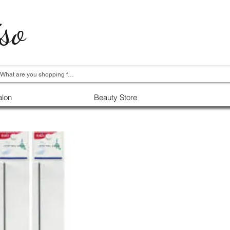
so
alon
Beauty Store