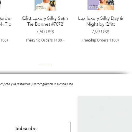
a
Vista rápida
Vista rápida
Barber
Qfitt Luxury Silky Satin
Lux luxury Silky Day &
k Tip
Tie Bonnet #7072
Night by Qfitt
Precio
Precio
7,50 US$
7,99 US$
$100+
FreeShip Orders $100+
FreeShip Orders $100+
el peso y la distancia.
¡La recogida en la tienda está
a
Vista rápida
Vista rápida
Afro
Purple Pack Brazilian -
Type 4 Soft & Natural
ulk
Feather Crochet Deep
Frappe 18" 3X
Precio
Precio
24,99 US$
8,99 US$
Subscribe
$100+
FreeShip Orders $100+
FreeShip Orders $100+