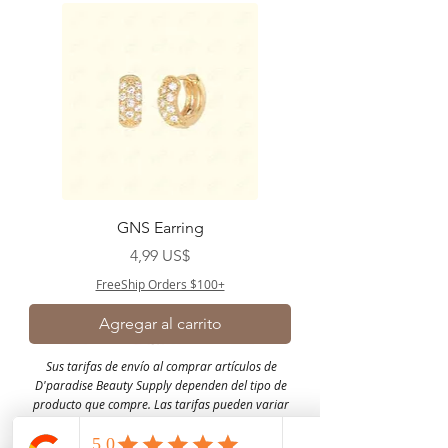
GNS Earring
Precio
4,99 US$
FreeShip Orders $100+
Agregar al carrito
Sus tarifas de envío al comprar artículos de
D'paradise Beauty Supply dependen del tipo de
producto que compre.
Las tarifas pueden variar
según el peso y la distancia.
¡La recogida en la
tienda está disponible solo para la base de clientes