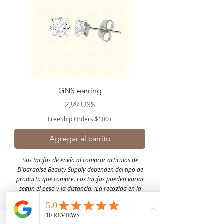
GNS earring
Precio
2,99 US$
FreeShip Orders $100+
Agregar al carrito
Sus tarifas de envío al comprar artículos de
D'paradise Beauty Supply dependen del tipo de
producto que compre.
Las tarifas pueden variar
según el peso y la distancia.
¡La recogida en la
tienda está disponible solo para la base de clientes
de EE. UU.! gracias por comprar con nosotros.