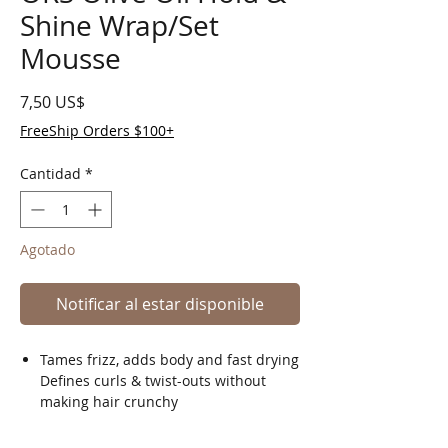
Shine Wrap/Set
Mousse
Precio
7,50 US$
FreeShip Orders $100+
Cantidad
*
Agotado
Notificar al estar disponible
Tames frizz, adds body and fast drying
Defines curls & twist-outs without
making hair crunchy
Helps provide smoother wrapping,
molding and longer lasting roller sets