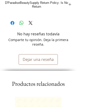
D'ParadiseBeautySupply Return Policy: Is No
Offers amazing hydration to reduce
Return
frizz
Leaves the hair soft, moisture-rich and
with radiant shine
No hay reseñas todavía
Comparte tu opinión. Deja la primera
reseña.
Dejar una reseña
Productos relacionados