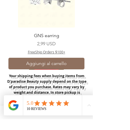
GNS earring
Prezzo
2,99 USD
FreeShip Orders $100+
Aggiungi al carrello
Your shipping fees when buying items from
D'paradise Beauty supply depend on the type
of product you purchase.
Rates may vary by
weight and distance.
In store pickup is
available for USA customers; Thank you.
Join our mailing list
Email
*