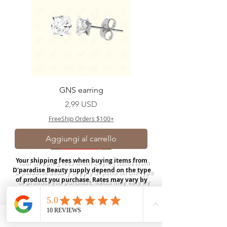
GNS earring
Prezzo
2,99 USD
FreeShip Orders $100+
Aggiungi al carrello
Your shipping fees when buying items from
D'paradise Beauty supply depend on the type
of product you purchase.
Rates may vary by
weight and distance.
In store pickup is
available for USA customers; Thank you.