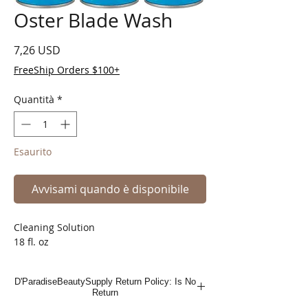
Oster Blade Wash
Prezzo
7,26 USD
FreeShip Orders $100+
Quantità
*
Esaurito
Avvisami quando è disponibile
Cleaning Solution
18 fl. oz
D'ParadiseBeautySupply Return Policy: Is No
Return