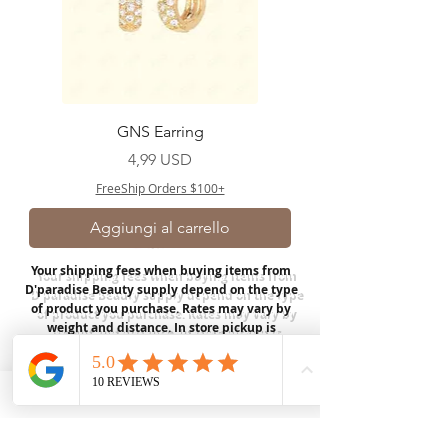
GNS Earring
Prezzo
4,99 USD
FreeShip Orders $100+
Aggiungi al carrello
Your shipping fees when buying items from
D'paradise Beauty supply depend on the type
of product you purchase.
Rates may vary by
weight and distance.
In store pickup is
available for USA customers; Thank you.
Join our mailing list
Email
*