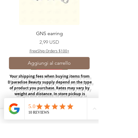
GNS earring
Prezzo
2,99 USD
FreeShip Orders $100+
Aggiungi al carrello
Your shipping fees when buying items from
D'paradise Beauty supply depend on the type
of product you purchase.
Rates may vary by
weight and distance.
In store pickup is
available for USA customers; Thank you.
Join our mailing list
Email
*