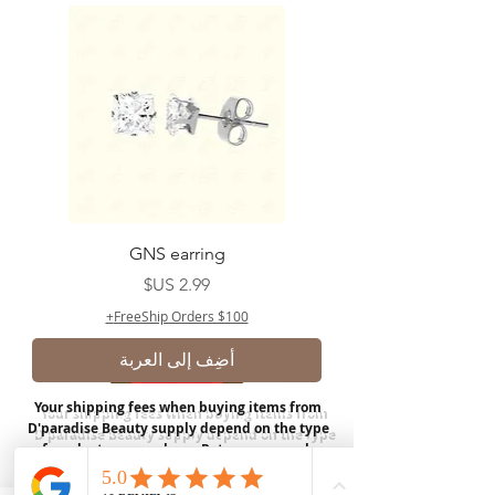
GNS earring
السعر
FreeShip Orders $100+
أضِف إلى العربة
Your shipping fees when buying items from
D'paradise Beauty supply depend on the type
of product you purchase.
Rates may vary by
weight and distance.
In store pickup is
available for USA customers; Thank you.