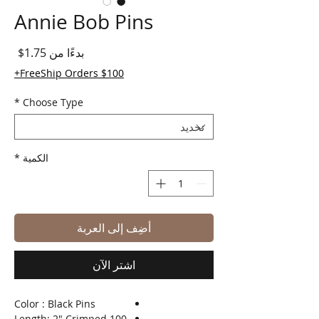
Annie Bob Pins
سعر 
بدءًا من
1.75$
FreeShip Orders $100+
*
Choose Type
الكمية
*
أضِف إلى العربة
اشترِ الآن
Color : Black Pins
Length: 2" Crimped 100