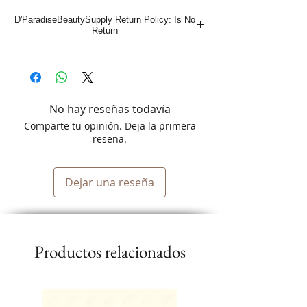
works with the hairs natural system to
D'ParadiseBeautySupply Return Policy: Is No
provide intense moisture and ultimate
Return
flexibility to bring out the hairs natural
curly texture.
No hay reseñas todavía
Comparte tu opinión. Deja la primera
reseña.
Dejar una reseña
Productos relacionados