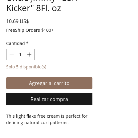
Kicker" 8Fl. oz
Precio
10,69 US$
FreeShip Orders $100+
Cantidad
*
Solo 5 disponible(s)
Agregar al carrito
Realizar compra
This light flake free cream is perfect for
defining natural curl patterns.
Made up of essential oils and extracts, it