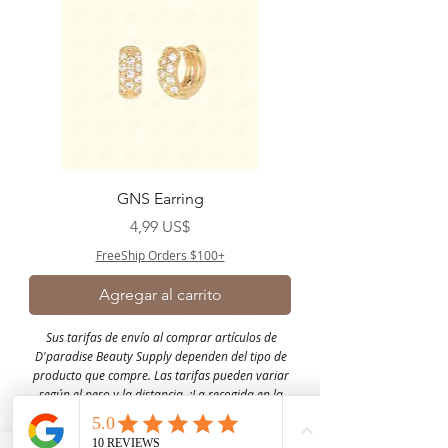
GNS Earring
Precio
4,99 US$
FreeShip Orders $100+
Agregar al carrito
Sus tarifas de envío al comprar artículos de
D'paradise Beauty Supply dependen del tipo de
producto que compre.
Las tarifas pueden variar
según el peso y la distancia.
¡La recogida en la
tienda está disponible solo para la base de clientes
de EE. UU.! gracias por comprar con nosotros.