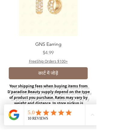
GNS Earring
मूल्य
$4.99
FreeShip Orders $100+
कार्ट में जोड़ें
Your shipping fees when buying items from
D'paradise Beauty supply depend on the type
of product you purchase.
Rates may vary by
weight and distance.
In store pickup is
available for USA customers; Thank you.
Join our mailing list