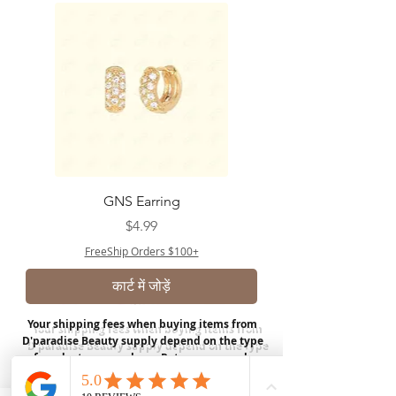
GNS Earring
मूल्य
$4.99
FreeShip Orders $100+
कार्ट में जोड़ें
Your shipping fees when buying items from
D'paradise Beauty supply depend on the type
of product you purchase.
Rates may vary by
weight and distance.
In store pickup is
available for USA customers; Thank you.