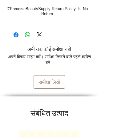
supply store! Our cream activates curls, 
D'ParadiseBeautySupply Return Policy: Is No
delivers volume & shine, and reveals 
Return
frizz-free, bouncy curls. Perfect for 
enhancing your natural beauty, this 
cream transforms your hair routine with 
stunning, hydrated curls. Shop online 
today to take advantage of our amazing 
अभी तक कोई समीक्षा नहीं
deals and elevate your curl game!
अपने विचार साझा करें। समीक्षा लिखने वाले पहले व्यक्ति
बनें।
समीक्षा लिखें
संबंधित उत्पाद