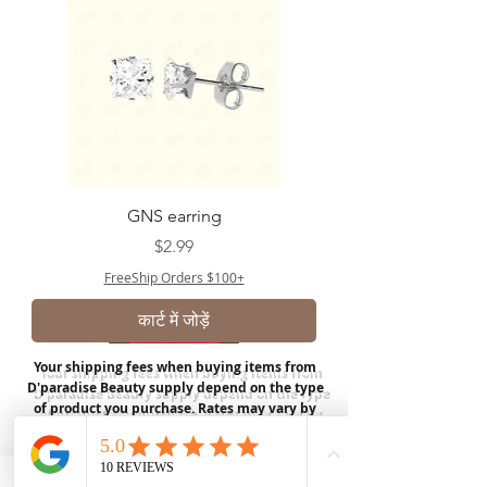
GNS earring
मूल्य
$2.99
FreeShip Orders $100+
कार्ट में जोड़ें
Your shipping fees when buying items from
D'paradise Beauty supply depend on the type
of product you purchase.
Rates may vary by
weight and distance.
In store pickup is
available for USA customers; Thank you.