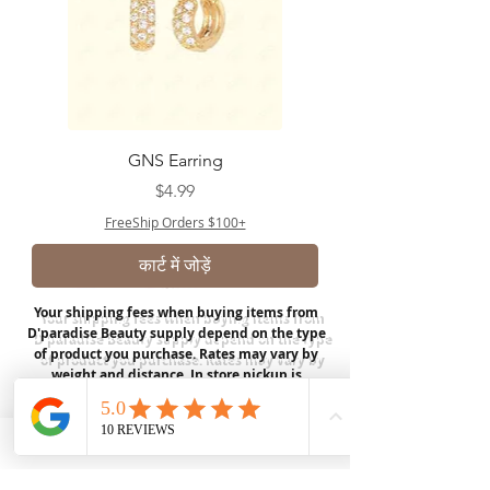
GNS Earring
मूल्य
$4.99
FreeShip Orders $100+
कार्ट में जोड़ें
Your shipping fees when buying items from
D'paradise Beauty supply depend on the type
of product you purchase.
Rates may vary by
weight and distance.
In store pickup is
available for USA customers; Thank you.
Join our mailing list