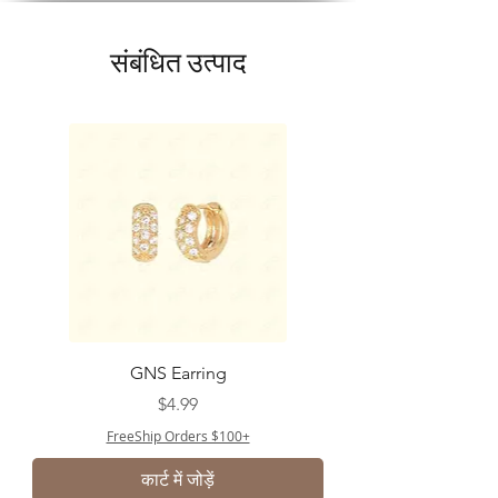
संबंधित उत्पाद
GNS Earring
मूल्य
$4.99
FreeShip Orders $100+
कार्ट में जोड़ें