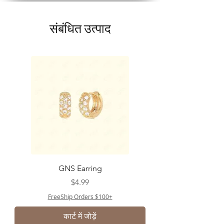
संबंधित उत्पाद
GNS Earring
मूल्य
$4.99
FreeShip Orders $100+
कार्ट में जोड़ें