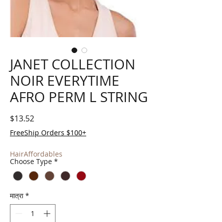
JANET COLLECTION
NOIR EVERYTIME
AFRO PERM L STRING
मूल्य
$13.52
FreeShip Orders $100+
HairAffordables
Choose Type
*
मात्रा
*