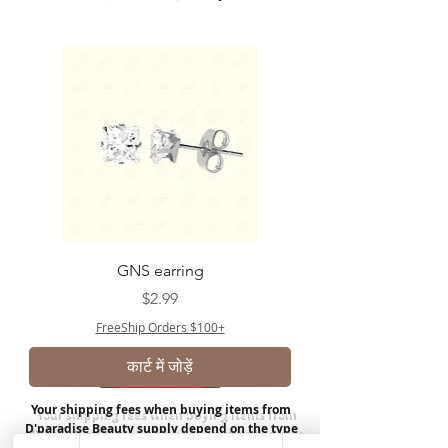
GNS earring
मूल्य
$2.99
FreeShip Orders $100+
कार्ट में जोड़ें
Your shipping fees when buying items from
D'paradise Beauty supply depend on the type
of product you purchase.
Rates may vary by