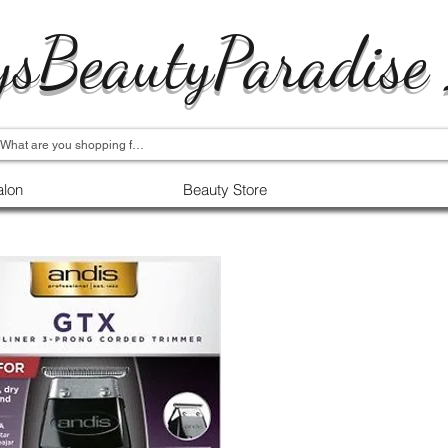
ysBeautyParadise
alon
Beauty Store