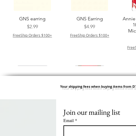
クイックビュー
クイックビュー
GNS earring
GNS Earring
Annie 
1
価格
価格
$2.99
$4.99
Mic
FreeShip Orders $100+
FreeShip Orders $100+
Free
Your shipping fees when buying items from D
Join our mailing list
クイックビュー
クイックビュー
クイックビュー
クイックビュー
Springy Type 4 Kinky
M M HG LUX SILK
Swicy Afro Twist 12" 3X
M M HG LUX SILK
QF
SATIN BONNET
Bulk 34 3X
SATIN BONNET
DRAW
価格
$8.99
Email
*
PATTERN KID
PATTERN KID DESIGN
価格
$8.99
FreeShip Orders $100+
LEOPARD
価格
$5.70
FreeShip Orders $100+