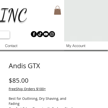
 INC
Contact
My Account
Andis GTX
価格
$85.00
FreeShip Orders $100+
Best for Outlining, Dry Shaving, and
Fading