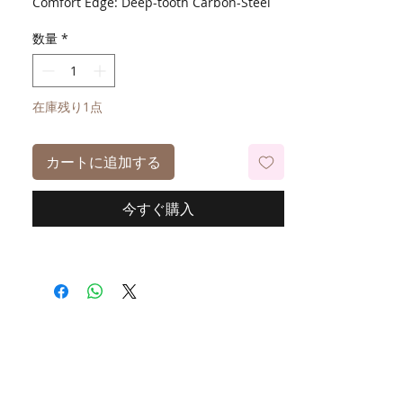
Comfort Edge: Deep-tooth Carbon-Steel
Blade
数量
*
Magnetic Motor
在庫残り1点
カートに追加する
今すぐ購入