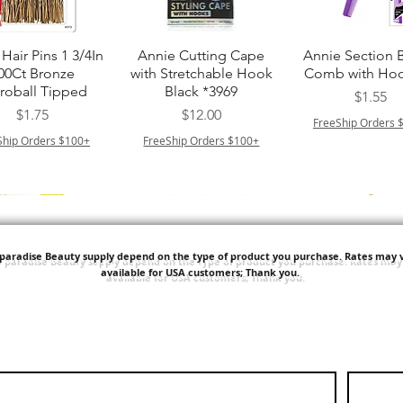
クイックビュー
クイックビュー
クイックビュ
Hair Pins 1 3/4In
Annie Cutting Cape
Annie Section 
00Ct Bronze
with Stretchable Hook
Comb with Hoo
roball Tipped
Black *3969
価格
$1.55
価格
価格
$1.75
$12.00
FreeShip Orders 
Ship Orders $100+
FreeShip Orders $100+
'paradise Beauty supply depend on the type of product you purchase.
Rates may v
available for USA customers; Thank you.
クイックビュー
クイックビュー
クイックビュ
ITT ORGANIC
Sisi NY Colletion
Human Bulk - 
STRING SLEEP
Kinky Curly B
価格
$1.55
CAP *825
価格
$42.00
FreeShip Orders $100+
価格
$3.99
FreeShip Orders 