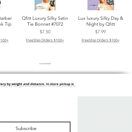
ー
クイックビュー
クイックビュー
Barber
Qfitt Luxury Silky Satin
Lux luxury Silky Day &
k Tip
Tie Bonnet #7072
Night by Qfitt
価格
価格
$7.50
$7.99
$100+
FreeShip Orders $100+
FreeShip Orders $100+
ary by weight and distance.
In store pickup is
ー
クイックビュー
クイックビュー
Afro
Purple Pack Brazilian -
Type 4 Soft & Natural
ulk
Feather Crochet Deep
Frappe 18" 3X
価格
価格
$24.99
$8.99
Subscribe
$100+
FreeShip Orders $100+
FreeShip Orders $100+