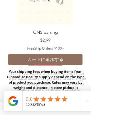
GNS earring
価格
$2.99
FreeShip Orders $100+
カートに追加する
Your shipping fees when buying items from
D'paradise Beauty supply depend on the type
of product you purchase.
Rates may vary by
weight and distance.
In store pickup is
available for USA customers; Thank you.
Join our mailing list
Email
*