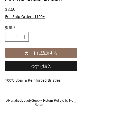
価格
$2.60
FreeShip Orders $100+
数量
*
カートに追加する
今すぐ購入
100% Boar & Reinforced Bristles
D'ParadiseBeautySupply Return Policy: Is No
Return