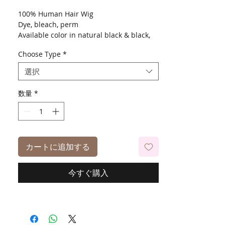
100% Human Hair Wig
Dye, bleach, perm
Available color in natural black & black,
613, 99J, P4-27-30, T1B-613
Choose Type
*
選択
数量
*
カートに追加する
今すぐ購入