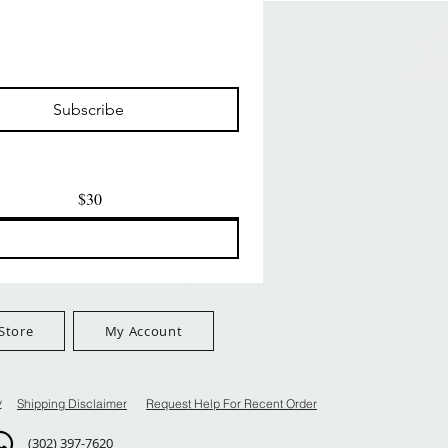
ー
クイックビュー
クイックビュー
ilian -
Type 4 Soft & Natural
Springy Type 4 Kinky
t Deep
Frappe 18" 3X
Bulk 34 3X
価格
価格
$8.99
$8.99
Subscribe
$100+
FreeShip Orders $100+
FreeShip Orders $100+
$30
Store
My Account
y
Shipping Disclaimer
Request Help For Recent Order
(302) 397-7620