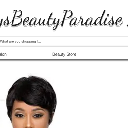
ysBeautyParadise
alon
Beauty Store