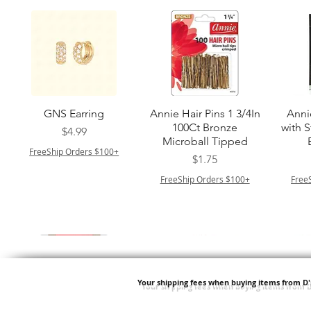
クイックビュー
クイックビュー
GNS Earring
Annie Hair Pins 1 3/4In
Anni
100Ct Bronze
with 
価格
$4.99
Microball Tipped
FreeShip Orders $100+
価格
$1.75
FreeShip Orders $100+
Free
Your shipping fees when buying items from D