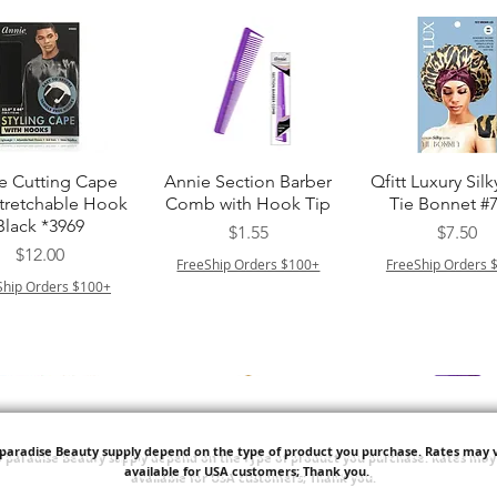
クイックビュー
クイックビュー
クイックビュ
e Cutting Cape
Annie Section Barber
Qfitt Luxury Silk
Stretchable Hook
Comb with Hook Tip
Tie Bonnet #
Black *3969
価格
価格
$1.55
$7.50
価格
$12.00
FreeShip Orders $100+
FreeShip Orders 
Ship Orders $100+
'paradise Beauty supply depend on the type of product you purchase.
Rates may v
available for USA customers; Thank you.