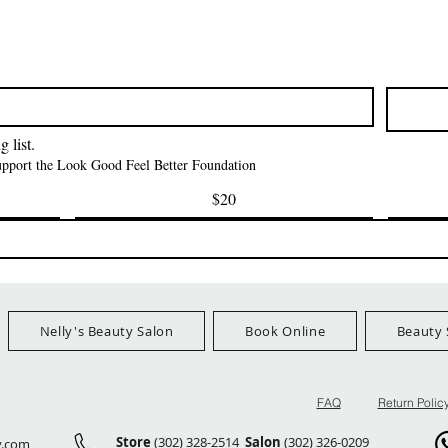
クイックビュー
クイックビュー
クイックビュ
i NY Colletion
Human Bulk - Afro
Purple Pack Braz
Kinky Curly Bulk
Feather Croche
価格
$1.55
価格
価格
$42.00
$24.99
Ship Orders $100+
FreeShip Orders $100+
FreeShip Orders 
 list.
support the Look Good Feel Better Foundation
$20
Nelly's Beauty Salon
Book Online
Beauty 
FAQ
Return Polic
Store
(302) 328-2514
Salon
(302) 326-0209
y.com