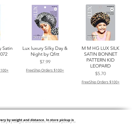
ー
クイックビュー
クイックビュー
y Satin
Lux luxury Silky Day &
M M HG LUX SILK
7072
Night by Qfitt
SATIN BONNET
PATTERN KID
価格
$7.99
LEOPARD
$100+
FreeShip Orders $100+
価格
$5.70
FreeShip Orders $100+
ary by weight and distance.
In store pickup is