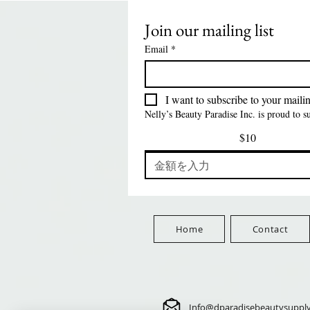
Join our mailing list
クイックビュー
クイックビュー
クイックビュー
クイックビュー
Swicy Afro Twist 12" 3X
M M HG LUX SILK
Harlem 125 Gogo
QFITT ORGANIC
Sis
SATIN BONNET
DRAWSTRING SLEEP
Time Synthetic Hair
価格
$8.99
Email
*
PATTERN KID DESIGN
Wig - GGT03
CAP *825
FreeShip Orders $100+
Free
価格
価格
価格
$5.70
$24.00
$3.99
FreeShip Orders $100+
FreeShip Orders $100+
FreeShip Orders $100+
I want to subscribe to your mailing
Nelly’s Beauty Paradise Inc. is proud to 
$10
Home
Contact
Info@dparadisebeautysuppl