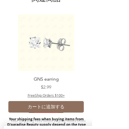
GNS earring
価格
$2.99
FreeShip Orders $100+
カートに追加する
Your shipping fees when buying items from
D'paradise Beauty supply depend on the type