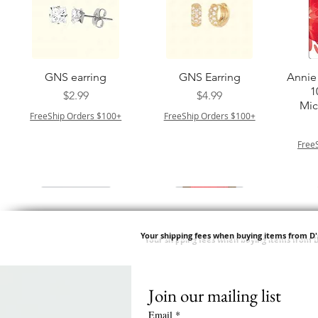
クイックビュー
クイックビュー
GNS earring
GNS Earring
Annie 
1
価格
価格
$2.99
$4.99
Mic
FreeShip Orders $100+
FreeShip Orders $100+
Free
Your shipping fees when buying items from D
Join our mailing list
クイックビュー
クイックビュー
クイックビュー
クイックビュー
Springy Type 4 Kinky
M M HG LUX SILK
Swicy Afro Twist 12" 3X
M M HG LUX SILK
QF
SATIN BONNET
Bulk 34 3X
SATIN BONNET
DRAW
価格
$8.99
Email
*