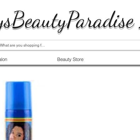
ysBeautyParadise
alon
Beauty Store