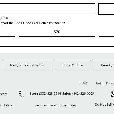
CAP *825
価格
$42.00
FreeShip Orders $100+
価格
$3.99
FreeShip Orders 
Ship Orders $100+
 list.
support the Look Good Feel Better Foundation
$20
Nelly's Beauty Salon
Book Online
Beauty 
FAQ
Return Polic
Store
(302) 328-2514
Salon
(302) 326-0209
y.com
Do Not Sell 
s Notice
Secure Checkout via Stripe