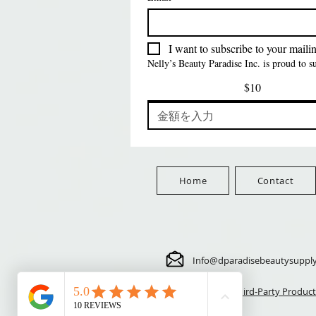
PATTERN KID
PATTERN KID DESIGN
価格
$8.99
FreeShip Orders $100+
LEOPARD
価格
$5.70
FreeShip Orders $100+
価格
$5.70
FreeShip Orders $100+
Free
I want to subscribe to your mailing
FreeShip Orders $100+
Nelly’s Beauty Paradise Inc. is proud to 
$10
Home
Contact
Info@dparadisebeautysuppl
⚠️ Third-Party Product