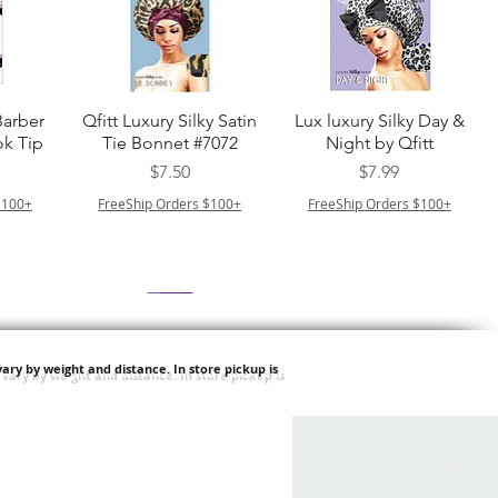
ー
クイックビュー
クイックビュー
Barber
Qfitt Luxury Silky Satin
Lux luxury Silky Day &
k Tip
Tie Bonnet #7072
Night by Qfitt
価格
価格
$7.50
$7.99
$100+
FreeShip Orders $100+
FreeShip Orders $100+
ary by weight and distance.
In store pickup is
ー
クイックビュー
クイックビュー
Afro
Purple Pack Brazilian -
Type 4 Soft & Natural
ulk
Feather Crochet Deep
Frappe 18" 3X