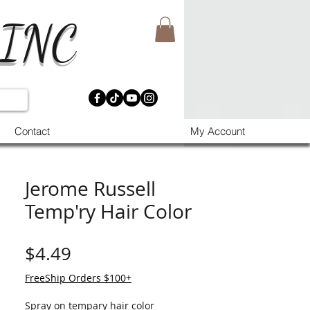
 INC
Contact
My Account
Jerome Russell
Temp'ry Hair Color
価格
$4.49
FreeShip Orders $100+
Spray on tempary hair color