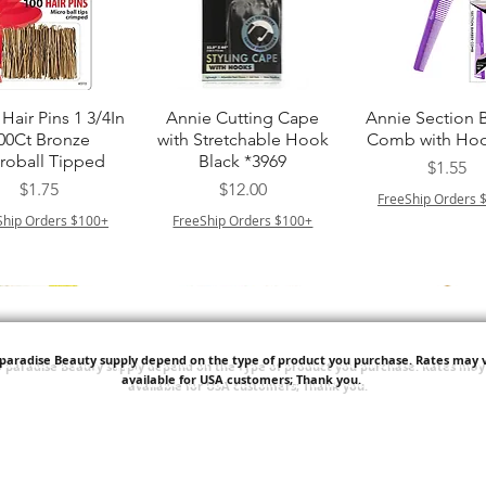
クイックビュー
クイックビュー
クイックビュ
Hair Pins 1 3/4In
Annie Cutting Cape
Annie Section 
00Ct Bronze
with Stretchable Hook
Comb with Hoo
roball Tipped
Black *3969
価格
$1.55
価格
価格
$1.75
$12.00
FreeShip Orders 
Ship Orders $100+
FreeShip Orders $100+
'paradise Beauty supply depend on the type of product you purchase.
Rates may v
available for USA customers; Thank you.
クイックビュー
クイックビュー
クイックビュ
ITT ORGANIC
Sisi NY Colletion
Human Bulk - 
STRING SLEEP
Kinky Curly B
価格
$1.55