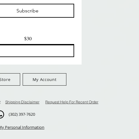
価格
価格
$24.99
$8.99
Subscribe
$100+
FreeShip Orders $100+
FreeShip Orders $100+
$30
Store
My Account
y
Shipping Disclaimer
Request Help For Recent Order
(302) 397-7620
My Personal Information