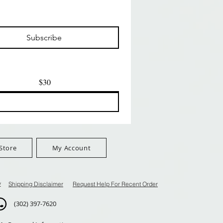
ー
クイックビュー
クイックビュー
ilian -
Type 4 Soft & Natural
Springy Type 4 Kinky
t Deep
Frappe 18" 3X
Bulk 34 3X
価格
価格
$8.99
$8.99
Subscribe
$100+
FreeShip Orders $100+
FreeShip Orders $100+
$30
Store
My Account
y
Shipping Disclaimer
Request Help For Recent Order
(302) 397-7620