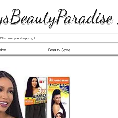
ysBeautyParadise
alon
Beauty Store