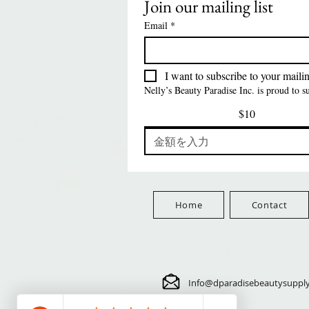
Join our mailing list
クイックビュー
クイックビュー
クイックビュー
クイックビュー
Swicy Afro Twist 12" 3X
M M HG LUX SILK
Harlem 125 Gogo
QFITT ORGANIC
Sis
SATIN BONNET
DRAWSTRING SLEEP
Time Synthetic Hair
価格
$8.99
Email
*
PATTERN KID DESIGN
Wig - GGT03
CAP *825
FreeShip Orders $100+
Free
価格
価格
価格
$5.70
$24.00
$3.99
FreeShip Orders $100+
FreeShip Orders $100+
FreeShip Orders $100+
I want to subscribe to your mailing
Nelly’s Beauty Paradise Inc. is proud to 
$10
Home
Contact
Info@dparadisebeautysuppl