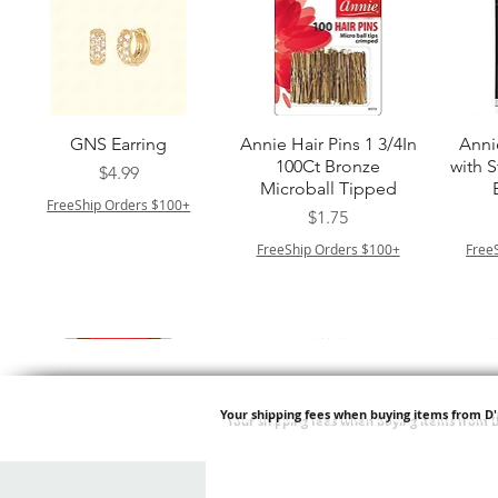
クイックビュー
クイックビュー
GNS Earring
Annie Hair Pins 1 3/4In
Anni
100Ct Bronze
with 
価格
$4.99
Microball Tipped
FreeShip Orders $100+
価格
$1.75
FreeShip Orders $100+
Free
Your shipping fees when buying items from D