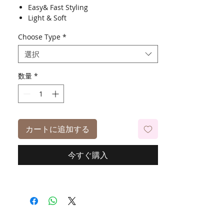
Easy& Fast Styling
Light & Soft
Tangle Free
Choose Type
*
Easy Brushing
Easy Seperating
選択
数量
*
カートに追加する
今すぐ購入