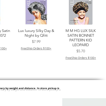
ー
クイックビュー
クイックビュー
y Satin
Lux luxury Silky Day &
M M HG LUX SILK
7072
Night by Qfitt
SATIN BONNET
PATTERN KID
価格
$7.99
LEOPARD
$100+
FreeShip Orders $100+
価格
$5.70
FreeShip Orders $100+
ary by weight and distance.
In store pickup is