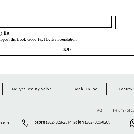
クイックビュー
クイックビュー
クイックビュ
i NY Colletion
Human Bulk - Afro
Purple Pack Braz
Kinky Curly Bulk
Feather Croche
価格
$1.55
価格
価格
$42.00
$24.99
Ship Orders $100+
FreeShip Orders $100+
FreeShip Orders 
 list.
support the Look Good Feel Better Foundation
$20
Nelly's Beauty Salon
Book Online
Beauty 
FAQ
Return Polic
Store
(302) 328-2514
Salon
(302) 326-0209
y.com