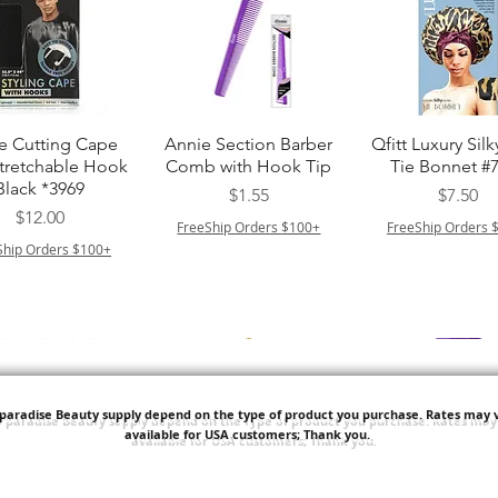
クイックビュー
クイックビュー
クイックビュ
e Cutting Cape
Annie Section Barber
Qfitt Luxury Silk
Stretchable Hook
Comb with Hook Tip
Tie Bonnet #
Black *3969
価格
価格
$1.55
$7.50
価格
$12.00
FreeShip Orders $100+
FreeShip Orders 
Ship Orders $100+
'paradise Beauty supply depend on the type of product you purchase.
Rates may v
available for USA customers; Thank you.