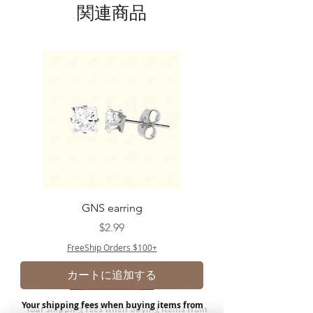
関連商品
GNS earring
価格
$2.99
FreeShip Orders $100+
カートに追加する
Your shipping fees when buying items from