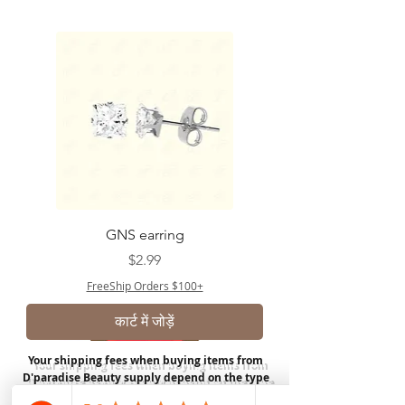
GNS earring
मूल्य
$2.99
FreeShip Orders $100+
कार्ट में जोड़ें
Your shipping fees when buying items from
D'paradise Beauty supply depend on the type
of product you purchase.
Rates may vary by