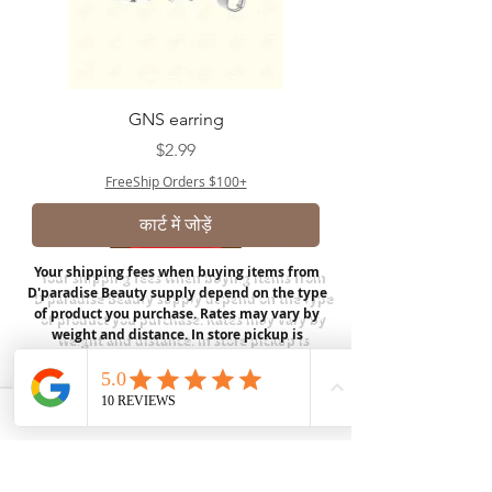
GNS earring
मूल्य
$2.99
FreeShip Orders $100+
कार्ट में जोड़ें
Your shipping fees when buying items from
D'paradise Beauty supply depend on the type
of product you purchase.
Rates may vary by
weight and distance.
In store pickup is
available for USA customers; Thank you.
Join our mailing list
Email
*